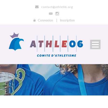
contact@athle06.org
Connexion
|
Inscription