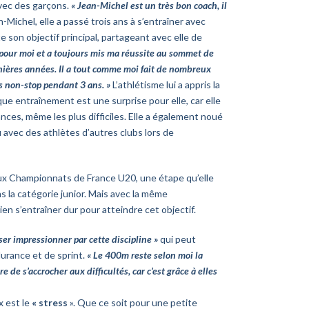
avec des garçons.
« Jean-Michel est un très bon coach, il
Michel, elle a passé trois ans à s’entraîner avec
e son objectif principal, partageant avec elle de
nt pour moi et a toujours mis ma réussite au sommet de
rnières années. Il a tout comme moi fait de nombreux
és non-stop pendant 3 ans. »
L’athlétisme lui a appris la
e entraînement est une surprise pour elle, car elle
nces, même les plus difficiles. Elle a également noué
 avec des athlètes d’autres clubs lors de
 aux Championnats de France U20, une étape qu’elle
ns la catégorie junior. Mais avec la même
ien s’entraîner dur pour atteindre cet objectif.
sser impressionner par cette discipline »
qui peut
urance et de sprint.
« Le 400m reste selon moi la
e de s’accrocher aux difficultés, car c’est grâce à elles
x est le
« stress
». Que ce soit pour une petite