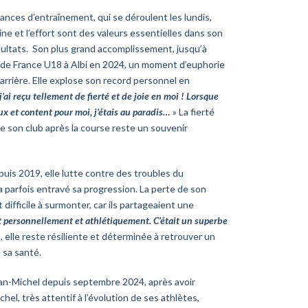
nces d’entraînement, qui se déroulent les lundis,
ine et l’effort sont des valeurs essentielles dans son
ésultats. Son plus grand accomplissement, jusqu’à
 de France U18 à Albi en 2024, un moment d’euphorie
carrière. Elle explose son record personnel en
j’ai reçu tellement de fierté et de joie en moi ! Lorsque
eux et content pour moi, j’étais au paradis…
» La fierté
 de son club après la course reste un souvenir
uis 2019, elle lutte contre des troubles du
a parfois entravé sa progression. La perte de son
difficile à surmonter, car ils partageaient une
it personnellement et athlétiquement. C’était un superbe
, elle reste résiliente et déterminée à retrouver un
 sa santé.
Jean-Michel depuis septembre 2024, après avoir
el, très attentif à l’évolution de ses athlètes,