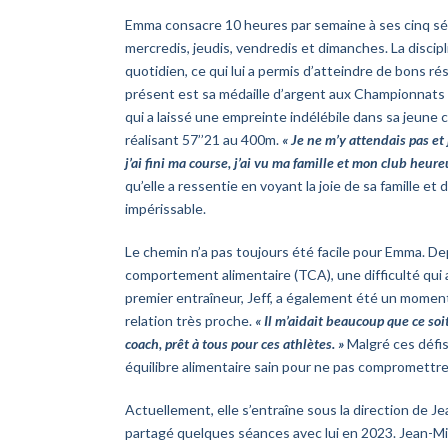
Emma consacre 10 heures par semaine à ses cinq séa
mercredis, jeudis, vendredis et dimanches. La discipl
quotidien, ce qui lui a permis d’atteindre de bons r
présent est sa médaille d’argent aux Championnats
qui a laissé une empreinte indélébile dans sa jeune 
réalisant 57’’21 au 400m.
« Je ne m’y attendais pas et 
j’ai fini ma course, j’ai vu ma famille et mon club heur
qu’elle a ressentie en voyant la joie de sa famille et
impérissable.
Le chemin n’a pas toujours été facile pour Emma. Dep
comportement alimentaire (TCA), une difficulté qui 
premier entraîneur, Jeff, a également été un moment 
relation très proche.
« Il m’aidait beaucoup que ce so
coach, prêt à tous pour ces athlètes. »
Malgré ces défis
équilibre alimentaire sain pour ne pas compromettre
Actuellement, elle s’entraîne sous la direction de 
partagé quelques séances avec lui en 2023. Jean-Mich