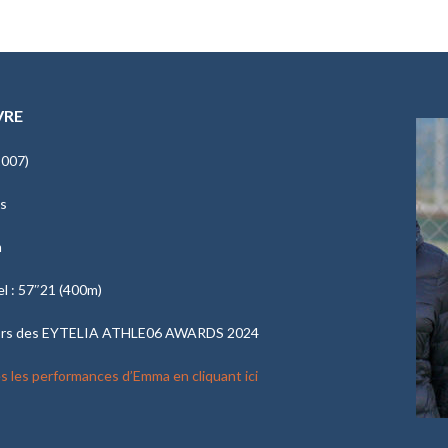
VRE
2007)
es
m
l : 57″21 (400m)
ors des EYTELIA ATHLE06 AWARDS 2024
s les performances d’Emma en cliquant ici