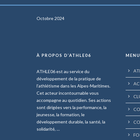
Octobre 2024
À PROPOS D’ATHLE06
MEN
AT
ATHLE06 est au service du
développement de la pratique de
AC
l’athlétisme dans les Alpes-Maritimes.
Cet acteur incontournable vous
CL
accompagne au quotidien. Ses actions
sont dirigées vers la performance, la
CO
jeunesse, la formation, le
développement durable, la santé, la
CO
solidarité, …
FO