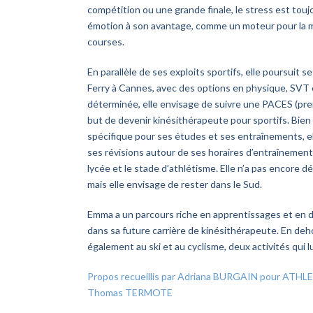
compétition ou une grande finale, le stress est toujo
émotion à son avantage, comme un moteur pour la m
courses.
En parallèle de ses exploits sportifs, elle poursuit 
Ferry à Cannes, avec des options en physique, SVT
déterminée, elle envisage de suivre une PACES (pr
but de devenir kinésithérapeute pour sportifs. Bie
spécifique pour ses études et ses entraînements, ell
ses révisions autour de ses horaires d’entraînement,
lycée et le stade d’athlétisme. Elle n’a pas encore d
mais elle envisage de rester dans le Sud.
Emma a un parcours riche en apprentissages et en d
dans sa future carrière de kinésithérapeute. En deho
également au ski et au cyclisme, deux activités qui lu
Propos recueillis par Adriana BURGAIN pour ATHL
Thomas TERMOTE