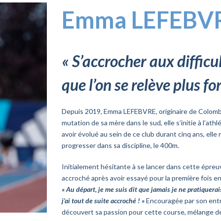
Emma LEFEBV
«
S’
a
ccrocher aux difficul
que l’on se relève plus fo
Depuis 2019, Emma LEFEBVRE, originaire de Colombes 
mutation de sa mère dans le sud, elle s’initie à l’at
avoir évolué au sein de ce club durant cinq ans, ell
progresser dans sa discipline, le 400m.
Initialement hésitante à se lancer dans cette épreuve
accroché après avoir essayé pour la première fois en
« Au départ, je me suis dit que jamais je ne pratiquerais
j’ai tout de suite accroché !
»
Encouragée par son entra
découvert sa passion pour cette course, mélange de