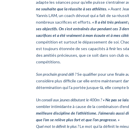
adapte les séances pour qu’elle puisse s’entraîner 
ne souhaite que la réussite à ses athlètes. »
Avant Jean-
Yannis LAM, un coach dévoué qui a fait de sa réussit
nombreux sacrifices et efforts.
« Il a été très prése
ses objectifs. On s’est entraînés dur pendant ces 3 de
sacrifices et a été vraiment à mon écoute et à mes côt
compétition et surtout le dépassement de soi. Chaqu
est toujours étonnée de ses capacités à finir les séa
des amitiés précieuses, que ce soit dans son club ou
compétitions.
Son prochain grand défi ?
Se qualifier pour une finale
considère plus difficile car elle entre maintenant da
détermination qui l’a portée jusque-là, elle compte b
Un conseil aux jeunes débutant le 400m ?
« Ne pas se lai
sembler intimidante à cause de la combinaison d’end
meilleure discipline de l’athlétisme. J’aimerais aussi dir
que l’on se relève plus fort et que l’on progresse. »
Quel mot te définit le plus ?
Le mot qui la définit le mieu