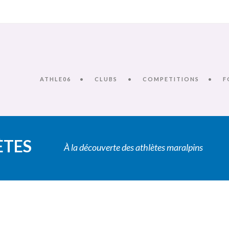
ATHLE06
CLUBS
COMPETITIONS
F
ÈTES
À la découverte des athlètes maralpins