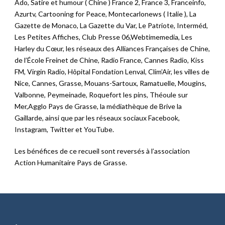
Ado, Satire et humour ( Chine ) France 2, France 3, Franceinfo,
Azurtv, Cartooning for Peace, Montecarlonews ( Italie ), La
Gazette de Monaco, La Gazette du Var, Le Patriote, Interméd,
Les Petites Affiches, Club Presse 06,Webtimemedia, Les
Harley du Cœur, les réseaux des Alliances Françaises de Chine,
de l’École Freinet de Chine, Radio France, Cannes Radio, Kiss
FM, Virgin Radio, Hôpital Fondation Lenval, Clim’Air, les villes de
Nice, Cannes, Grasse, Mouans-Sartoux, Ramatuelle, Mougins,
Valbonne, Peymeinade, Roquefort les pins, Théoule sur
Mer,Agglo Pays de Grasse, la médiathèque de Brive la
Gaillarde, ainsi que par les réseaux sociaux Facebook,
Instagram, Twitter et YouTube.
Les bénéfices de ce recueil sont reversés à l’association
Action Humanitaire Pays de Grasse.