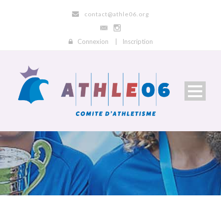
contact@athle06.org
Connexion
|
Inscription