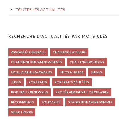
TOUTES LES ACTUALITÉS
RECHERCHE D’ACTUALITÉS PAR MOTS CLÉS
ASSEMBLÉE GÉNÉRALE
CHALLENGE ATHLE06
CHALLENGE BENJAMINS-MINIMES
CHALLENGE POUSSINS
EYTELIA ATHLE06 AWARDS
INFOS ATHLE06
JEUNES
JUGES
PORTRAITS
PORTRAITS ATHLÈTES
PORTRAITS BÉNÉVOLES
PROCÈS VERBAUX ET CIRCULAIRES
RÉCOMPENSES
SOLIDARITÉ
STAGES BENJAMINS-MINIMES
SÉLECTION 06