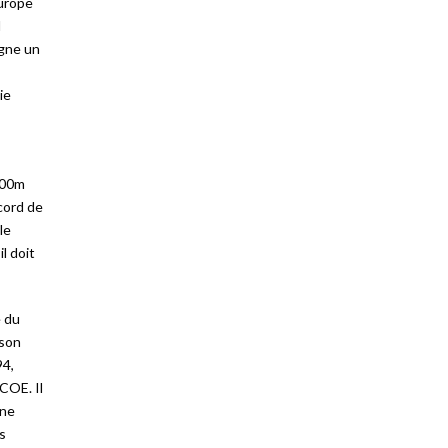
Europe
l
igne un
ie
400m
cord de
le
l doit
 du
 son
94,
COE. Il
une
is