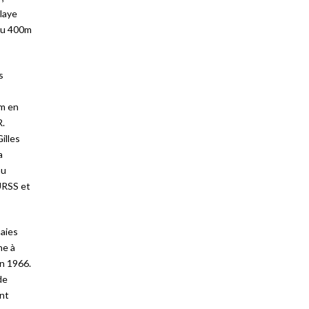
laye
 du 400m
s
0m en
R.
illes
a
au
’URSS et
haies
ne à
en 1966.
de
ant