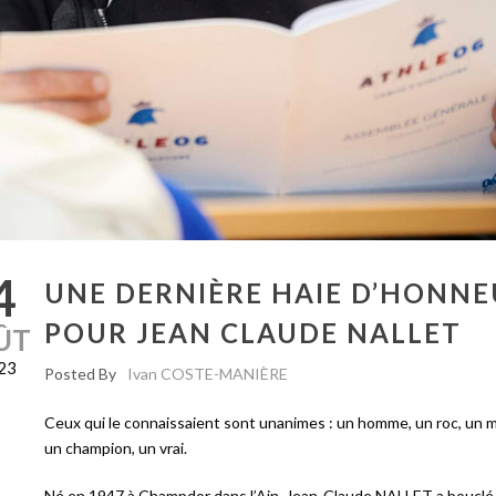
4
UNE DERNIÈRE HAIE D’HONN
POUR JEAN CLAUDE NALLET
ÛT
23
Posted By
Ivan COSTE-MANIÈRE
Ceux qui le connaissaient sont unanimes : un homme, un roc, un 
un champion, un vrai.
Né en 1947 à Champdor dans l’Ain, Jean-Claude NALLET a bouclé