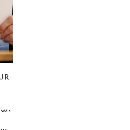
EUR
modèle,
 son