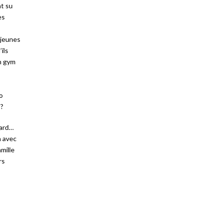
nt su
es
 jeunes
ils
en gym
o
 ?
gard…
n avec
mille
rs