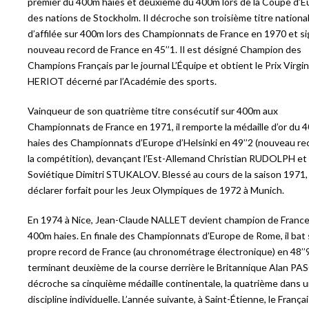
premier du 400m haies et deuxième du 400m lors de la Coupe d’
des nations de Stockholm. Il décroche son troisième titre nationa
d’affilée sur 400m lors des Championnats de France en 1970 et s
nouveau record de France en 45’’1. Il est désigné Champion des
Champions Français par le journal L’Équipe et obtient le Prix Virgin
HERIOT décerné par l’Académie des sports.
Vainqueur de son quatrième titre consécutif sur 400m aux
Championnats de France en 1971, il remporte la médaille d’or du 
haies des Championnats d’Europe d’Helsinki en 49’’2 (nouveau re
la compétition), devançant l’Est-Allemand Christian RUDOLPH et 
Soviétique Dimitri STUKALOV. Blessé au cours de la saison 1971, i
déclarer forfait pour les Jeux Olympiques de 1972 à Munich.
En 1974 à Nice, Jean-Claude NALLET devient champion de France
400m haies. En finale des Championnats d’Europe de Rome, il bat
propre record de France (au chronométrage électronique) en 48’’
terminant deuxième de la course derrière le Britannique Alan PAS
décroche sa cinquième médaille continentale, la quatrième dans 
discipline individuelle. L’année suivante, à Saint-Étienne, le França