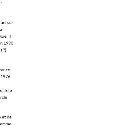
ar
uel sur
la
ue. Il
en 1990
s ?)
rance
n 1976
). Elle
rcle
e et de
 comme