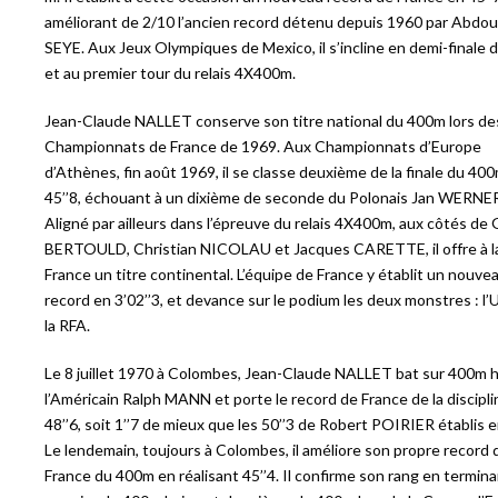
améliorant de 2/10 l’ancien record détenu depuis 1960 par Abdou
SEYE. Aux Jeux Olympiques de Mexico, il s’incline en demi-finale
et au premier tour du relais 4X400m.
Jean-Claude NALLET conserve son titre national du 400m lors de
Championnats de France de 1969. Aux Championnats d’Europe
d’Athènes, fin août 1969, il se classe deuxième de la finale du 40
45’’8, échouant à un dixième de seconde du Polonais Jan WERNE
Aligné par ailleurs dans l’épreuve du relais 4X400m, aux côtés de G
BERTOULD, Christian NICOLAU et Jacques CARETTE, il offre à l
France un titre continental. L’équipe de France y établit un nouve
record en 3’02’’3, et devance sur le podium les deux monstres : l
la RFA.
Le 8 juillet 1970 à Colombes, Jean-Claude NALLET bat sur 400m 
l’Américain Ralph MANN et porte le record de France de la discipli
48’’6, soit 1’’7 de mieux que les 50’’3 de Robert POIRIER établis 
Le lendemain, toujours à Colombes, il améliore son propre record 
France du 400m en réalisant 45’’4. Il confirme son rang en termin