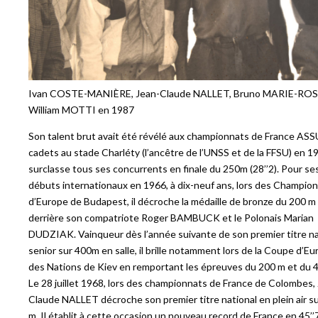
Ivan COSTE-MANIÈRE, Jean-Claude NALLET, Bruno MARIE-ROS
William MOTTI en 1987
Son talent brut avait été révélé aux championnats de France ASS
cadets au stade Charléty (l’ancêtre de l’UNSS et de la FFSU) en 19
surclasse tous ses concurrents en finale du 250m (28’’2). Pour se
débuts internationaux en 1966, à dix-neuf ans, lors des Champio
d’Europe de Budapest, il décroche la médaille de bronze du 200 m (
derrière son compatriote Roger BAMBUCK et le Polonais Marian
DUDZIAK. Vainqueur dès l’année suivante de son premier titre na
senior sur 400m en salle, il brille notamment lors de la Coupe d’E
des Nations de Kiev en remportant les épreuves du 200 m et du 
Le 28 juillet 1968, lors des championnats de France de Colombes,
Claude NALLET décroche son premier titre national en plein air s
m. Il établit à cette occasion un nouveau record de France en 45’’7