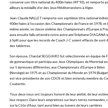
conserve son titre national du 400m haies (49’’92), et remporte p
ailleurs la médaille d’or des Jeux Méditerranéens à Alger.
Jean-Claude NALLET remporte son septième titre national individ
400m haies à l’occasion des Championnats de France en 1978, et 
même année, se classe sixième des Championnats d’Europe à Prag
aura ensuite fallu attendre notre autre ami Stéphane DIAGANA 
à Split pour que les records de Coach J-C soient effacés (le sont-il
des tablettes.
Son épouse, Chantal SEGGIARO fut sélectionnée en équipe de F
de gymnastique et participa aux Jeux Olympiques de Montréal e
sur 5 épreuves différentes, aux Championnats d’Europe à Skien
(Norvège) en 1975 et au Championnat du Monde en 1974 (Bulgarie
est vice-présidente de son CDOS et bien entendu membre du Ce
Coubertin.
Tous deux nous ont toujours honoré de leur amitié, de leur estim
leur respect. Dans leurs empreintes sur leurs terres normandes,
sur la Côte d’Azur, tant aussi bien au travers de leurs carrières