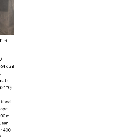
E et
U
64 où il
s
nnats
21’’0),
tional
urope
400 m.
 Jean-
ur 400
,