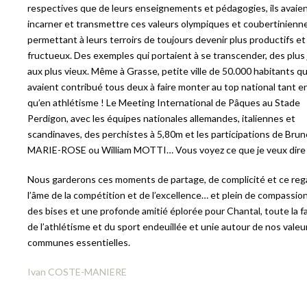
respectives que de leurs enseignements et pédagogies, ils avaie
incarner et transmettre ces valeurs olympiques et coubertinienn
permettant à leurs terroirs de toujours devenir plus productifs et
fructueux. Des exemples qui portaient à se transcender, des plus
aux plus vieux. Même à Grasse, petite ville de 50.000 habitants qu’
avaient contribué tous deux à faire monter au top national tant 
qu’en athlétisme ! Le Meeting International de Pâques au Stade
Perdigon, avec les équipes nationales allemandes, italiennes et
scandinaves, des perchistes à 5,80m et les participations de Brun
MARIE-ROSE ou William MOTTI… Vous voyez ce que je veux dire
Nous garderons ces moments de partage, de complicité et ce re
l’âme de la compétition et de l’excellence… et plein de compassio
des bises et une profonde amitié éplorée pour Chantal, toute la fa
de l’athlétisme et du sport endeuillée et unie autour de nos valeu
communes essentielles.
Ivan COSTE-MANIERE