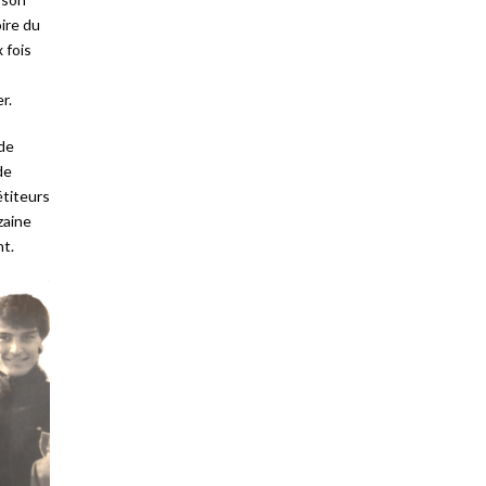
oire du
 fois
r.
 de
de
étiteurs
zaine
nt.