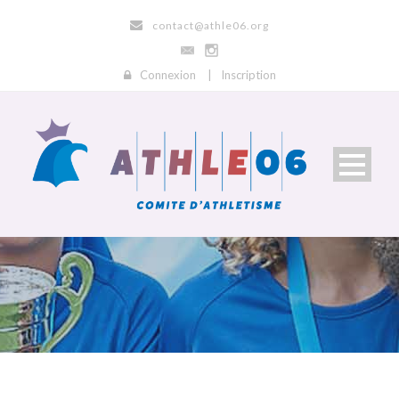
contact@athle06.org
Connexion
|
Inscription