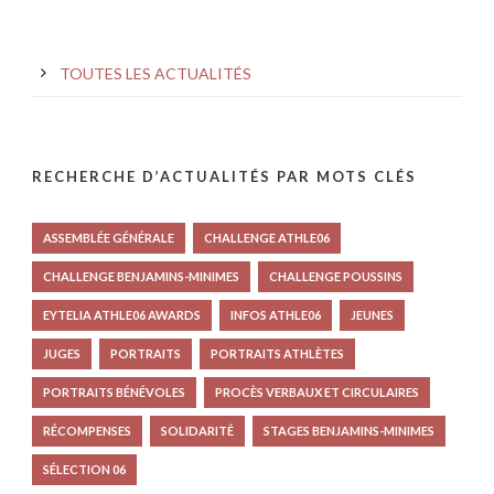
TOUTES LES ACTUALITÉS
RECHERCHE D’ACTUALITÉS PAR MOTS CLÉS
ASSEMBLÉE GÉNÉRALE
CHALLENGE ATHLE06
CHALLENGE BENJAMINS-MINIMES
CHALLENGE POUSSINS
EYTELIA ATHLE06 AWARDS
INFOS ATHLE06
JEUNES
JUGES
PORTRAITS
PORTRAITS ATHLÈTES
PORTRAITS BÉNÉVOLES
PROCÈS VERBAUX ET CIRCULAIRES
RÉCOMPENSES
SOLIDARITÉ
STAGES BENJAMINS-MINIMES
SÉLECTION 06