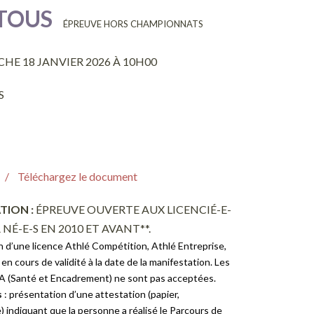
TOUS
ÉPREUVE HORS CHAMPIONNATS
E 18 JANVIER 2026 À 10H00
S
/ Téléchargez le
document
TION :
ÉPREUVE OUVERTE AUX LICENCIÉ-E-
 NÉ-E-S EN 2010 ET AVANT**.
n d’une licence Athlé Compétition, Athlé Entreprise,
en cours de validité à la date de la manifestation. Les
FFA (Santé et Encadrement) ne sont pas acceptées.
s
: présentation d’une attestation (papier,
 indiquant que la personne a réalisé le Parcours de