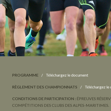
PROGRAMME
/ Téléchargez le document
RÈGLEME
NT DES C
HAMPIONNATS
/ Téléchargez le
CONDITIONS
DE PARTICIPA
TION :
ÉPREUVES RÉSERV
COMPÉTITIONS DES CLUBS DES ALPES-MARITIMES.