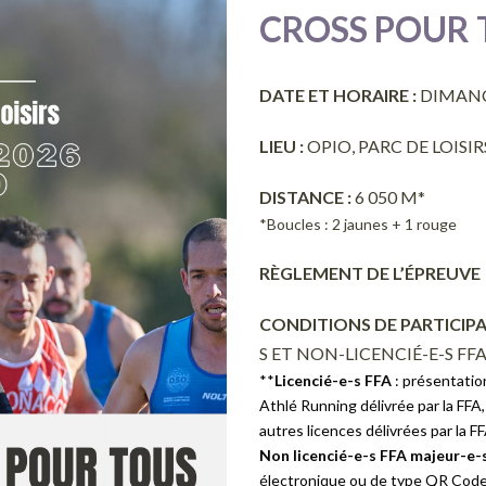
CROSS POUR 
DATE ET HORAIRE :
DIMANCH
LIEU :
OPIO, PARC DE LOISIR
D
ISTANCE :
6 050 M*
*Boucles : 2 jaunes + 1 rouge
RÈGLEMENT DE L’ÉPREUVE
CONDITIONS DE PARTICIPA
S ET NON-LICENCIÉ-E-S FFA
**
Licencié-e-s FFA
: présentatio
Athlé Running délivrée par la FFA, 
autres licences délivrées par la 
Non licencié-e-s FFA majeur-e-
électronique ou de type QR Code)