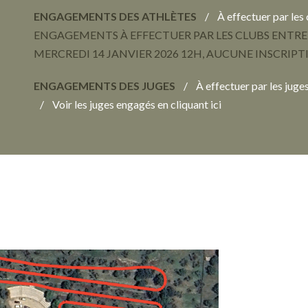
ENGAG
EME
NTS DES ATHLÈTES
/ À effectuer par les 
ENGAGEMENTS À EFFECTUER PAR LES CLUBS ENTRE 
MERCREDI 14 JANVIER 2026 12H, AUCUNE INSCRIPT
ENGAG
EME
NTS DES JUGES
/ À effectuer par les juges
/ Voir les juges engagés en cliquant ici