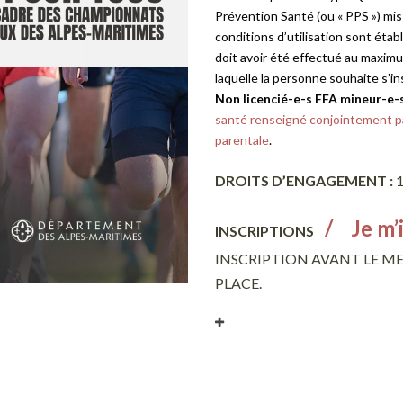
Prévention Santé (ou « PPS ») mis 
conditions d’utilisation sont étab
doit avoir été effectué au maximu
laquelle la personne souhaite s’ins
Non licencié-e-s FFA mineur-e-
santé renseigné conjointement par
parentale
.
DROITS D’ENGAGEMENT :
1
/ Je m’i
INSCRIPTIONS
INSCRIPTION AVANT LE ME
PLACE.