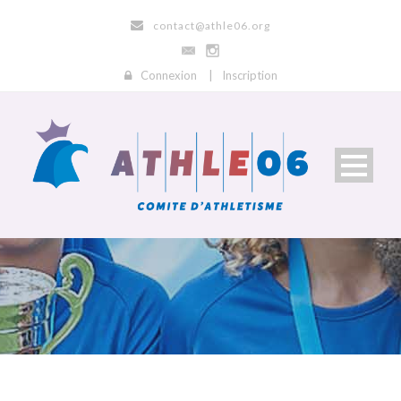
contact@athle06.org
Connexion
|
Inscription