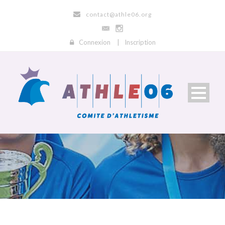
contact@athle06.org
Connexion
|
Inscription