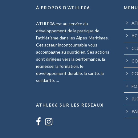
À PROPOS D’ATHLE06
MEN
AT
ATHLE06 est au service du
développement de la pratique de
AC
l’athlétisme dans les Alpes-Maritimes.
Cet acteur incontournable vous
CL
accompagne au quotidien. Ses actions
sont dirigées vers la performance, la
CO
jeunesse, la formation, le
développement durable, la santé, la
CO
solidarité, …
FO
JU
ATHLE06 SUR LES RÉSEAUX
PA