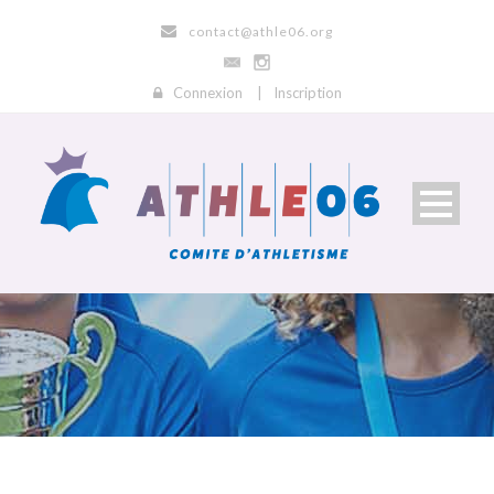
contact@athle06.org
Connexion
|
Inscription