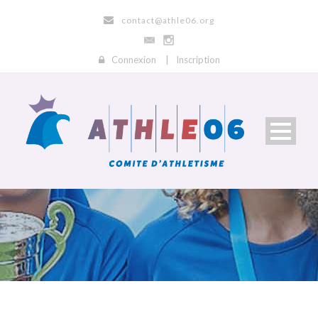
contact@athle06.org
Connexion
|
Inscription