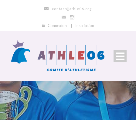
contact@athle06.org
Connexion
|
Inscription