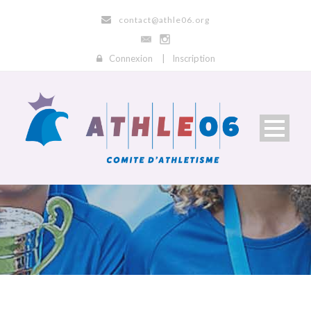
contact@athle06.org
Connexion
|
Inscription