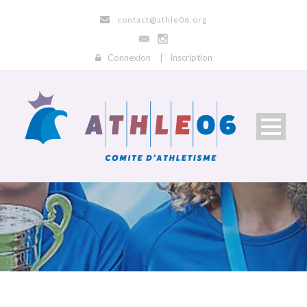
contact@athle06.org
Connexion
|
Inscription