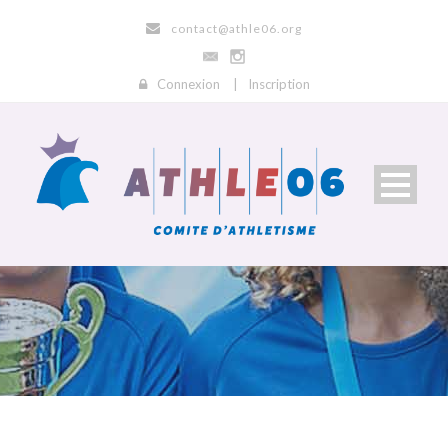
contact@athle06.org
Connexion
|
Inscription