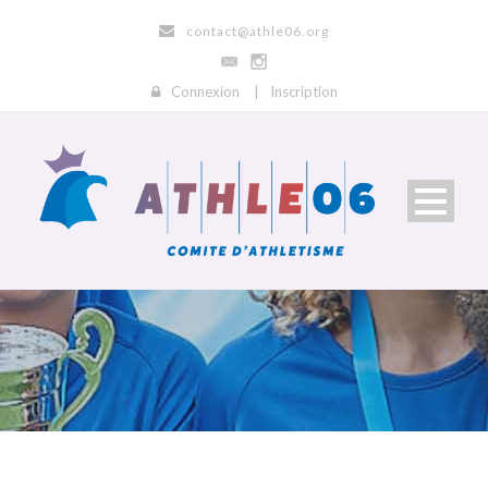
contact@athle06.org
Connexion
|
Inscription