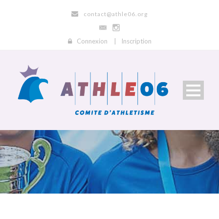
contact@athle06.org
Connexion
|
Inscription