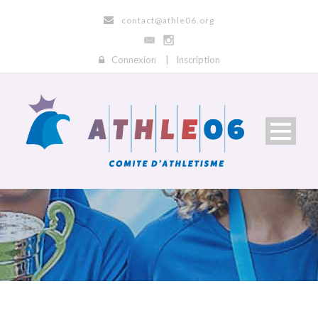
contact@athle06.org
Connexion
|
Inscription