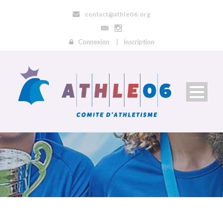
contact@athle06.org
Connexion
|
Inscription