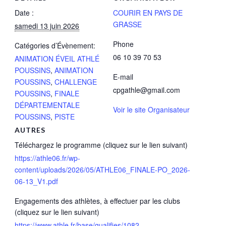
Date :
COURIR EN PAYS DE
GRASSE
samedi 13 juin 2026
Phone
Catégories d’Évènement:
06 10 39 70 53
ANIMATION ÉVEIL ATHLÉ
POUSSINS
,
ANIMATION
E-mail
POUSSINS
,
CHALLENGE
cpgathle@gmail.com
POUSSINS
,
FINALE
DÉPARTEMENTALE
Voir le site Organisateur
POUSSINS
,
PISTE
AUTRES
Téléchargez le programme (cliquez sur le lien suivant)
https://athle06.fr/wp-
content/uploads/2026/05/ATHLE06_FINALE-PO_2026-
06-13_V1.pdf
Engagements des athlètes, à effectuer par les clubs
(cliquez sur le lien suivant)
https://www.athle.fr/base/qualifies/1082