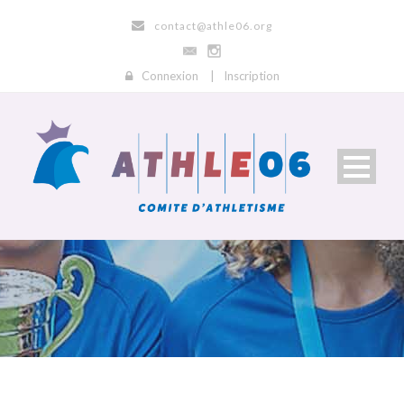
contact@athle06.org
Connexion
|
Inscription