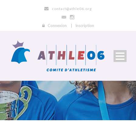
contact@athle06.org
Connexion
|
Inscription