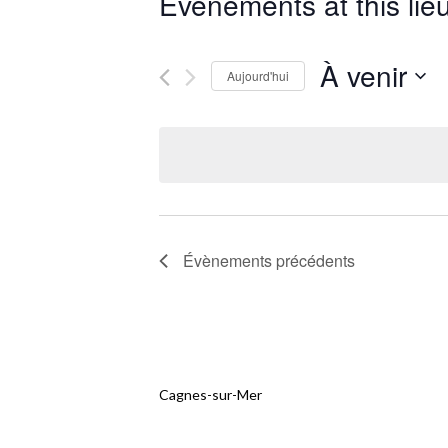
Évènements at this lie
À venir
Aujourd'hui
Sélectionnez
une
date.
Évènements
précédents
Cagnes-sur-Mer