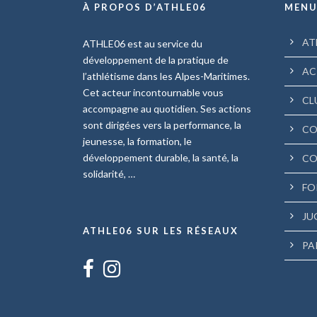
À PROPOS D’ATHLE06
MEN
AT
ATHLE06 est au service du
développement de la pratique de
AC
l’athlétisme dans les Alpes-Maritimes.
Cet acteur incontournable vous
CL
accompagne au quotidien. Ses actions
sont dirigées vers la performance, la
CO
jeunesse, la formation, le
développement durable, la santé, la
CO
solidarité, …
FO
JU
ATHLE06 SUR LES RÉSEAUX
PA