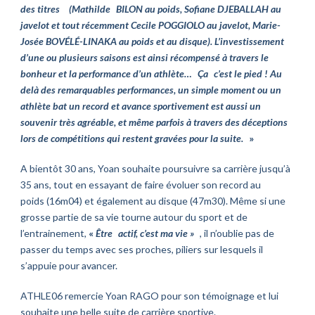
des titres
(Mathilde
BILON au poids, Sofiane DJEBALLAH au
javelot et tout récemment Cecile POGGIOLO au javelot, Marie-
Josée BOVÉLÉ-LINAKA au poids et au disque). L’investissement
d’une ou plusieurs saisons est ainsi récompensé à travers le
bonheur et la performance d’un athlète…
Ça
c’est le pied ! Au
delà des remarquables performances, un simple moment ou un
athlète bat un record et avance sportivement est aussi un
souvenir très agréable, et même parfois à travers des déceptions
lors de compétitions qui restent gravées pour la suite.
»
A bientôt 30 ans, Yoan souhaite poursuivre sa carrière jusqu’à
35 ans, tout en essayant de faire évoluer son record au
poids
(
16m04) et également au disque
(47m30).
Même si une
grosse partie de sa vie tourne autour du sport et de
l’entrainement,
«
Être
actif, c’est ma vie
»
, il n’oublie pas de
passer du temps avec ses proches, piliers sur lesquels il
s’appuie pour avancer.
ATHLE06 remercie Yoan RAGO pour son témoignage et lui
souhaite une belle suite de carrière sportive.