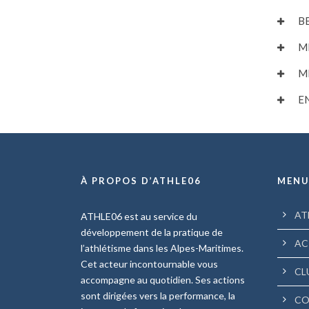
B
M
M
E
À PROPOS D’ATHLE06
MEN
AT
ATHLE06 est au service du
développement de la pratique de
AC
l’athlétisme dans les Alpes-Maritimes.
Cet acteur incontournable vous
CL
accompagne au quotidien. Ses actions
sont dirigées vers la performance, la
CO