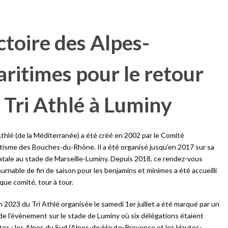
ctoire des Alpes-
ritimes pour le retour
 Tri Athlé à Luminy
Athlé (de la Méditerranée) a été créé en 2002 par le Comité
tisme des Bouches-du-Rhône. Il a été organisé jusqu’en 2017 sur sa
atale au stade de Marseille-Luminy. Depuis 2018, ce rendez-vous
urnable de fin de saison pour les benjamins et minimes a été accueilli
que comité, tour à tour.
on 2023 du Tri Athlé organisée le samedi 1er juillet a été marqué par un
de l’évènement sur le stade de Luminy où six délégations étaient
es : les Alpes du Sud (Alpes-de-Haute-Provence et les Hautes-