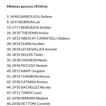
Minimes garçons (4550 m)
5. 16’40 GARROUJOU Sofiane
8. 16’57 BERMON Luis
10. 17’17 BENDJEDIA Ibrahim
26. 18’20 THEVENIN Arthur
27. 18’21 ABESCAT CARRATELLI Giuliano
28. 18’24 DURIN Aurélien
30. 18’24 LECHEVALLIER Antonin
34. 18’35 DELERS Timéo
35. 18’38 GIRARDIN Natan
36. 18’40 PATUZZI Maxime
40. 18’57 HAMY Gregoire
41. 18’59 CHAMBON Alessio
42. 19’00 CATANIA Antony
44. 19’01 BACHELLEZ Nicolas
47. 19’11 TARDIF Louis
65. 20’00 SMIRANI Meziane
66. 20’02 DETTONI Corentin