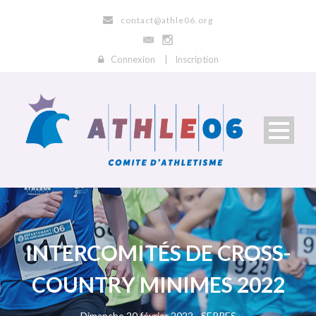
contact@athle06.org
Connexion
|
Inscription
INTERCOMITÉS DE CROSS-
COUNTRY MINIMES 2022
Dimanche 20 février 2022 - SERRES