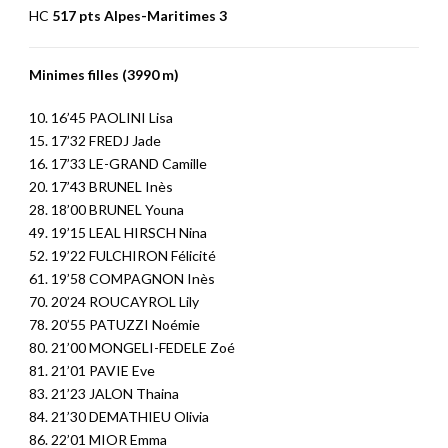
HC
517 pts Alpes-Maritimes 3
Minimes filles (3990 m)
10. 16’45 PAOLINI Lisa
15. 17’32 FREDJ Jade
16. 17’33 LE-GRAND Camille
20. 17’43 BRUNEL Inès
28. 18’00 BRUNEL Youna
49. 19’15 LEAL HIRSCH Nina
52. 19’22 FULCHIRON Félicité
61. 19’58 COMPAGNON Inès
70. 20’24 ROUCAYROL Lily
78. 20’55 PATUZZI Noémie
80. 21’00 MONGELI-FEDELE Zoé
81. 21’01 PAVIE Eve
83. 21’23 JALON Thaina
84. 21’30 DEMATHIEU Olivia
86. 22’01 MIOR Emma