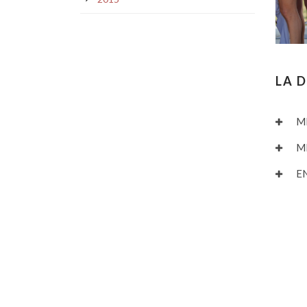
LA 
M
M
E