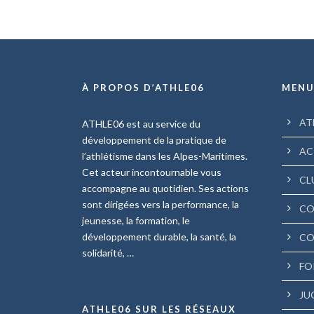
À PROPOS D’ATHLE06
MEN
AT
ATHLE06 est au service du
développement de la pratique de
AC
l’athlétisme dans les Alpes-Maritimes.
Cet acteur incontournable vous
CL
accompagne au quotidien. Ses actions
sont dirigées vers la performance, la
CO
jeunesse, la formation, le
développement durable, la santé, la
CO
solidarité, …
FO
JU
ATHLE06 SUR LES RÉSEAUX