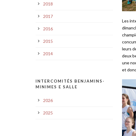
2018
2017
Les int
dimanch
2016
champio
2015
concurr
leurs d
2014
deux be
une nou
et donc
INTERCOMITÉS BENJAMINS-
MINIMES E SALLE
2026
2025