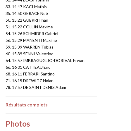
33. 14’47 KACI Mathis
35. 14’50 GERACE Noé
50. 15’22 GUERRI Ilhan
51. 15’22 COLLIN Maxime
54. 15’26 SCHMIDER Gabriel
56. 15’29 MANENTI Maxime
59. 15’39 WARREN Tobias
60. 15’39 SENNI Valentino
64. 15’57 IMBRAGUGLIO-DORIVAL Erwan
66. 16’01 CATTEAU Eric
68. 16’11 FERRARI Santino
71. 16’15 DREWITZ Nolan
78. 17’57 DE SAINT DENIS Adam
Résultats complets
Photos