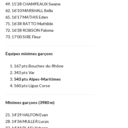
49. 15’28 CHAMPEAUX Swane
62. 16’10 MARSHALL Bella
65. 16’17 MATHIS Eden
71. 16’38 RATTO Mathilde
72. 16’38 ROBSON Paloma
73. 17’00 SIRE Fleur
Équipes minimes garçons
167 pts Bouches-du-Rhône
343 pts Var
543 pts Alpes-Maritimes
560 pts Ligue Corse
Minimes garçons (3980 m)
21. 14’29 HALFON Evan
28. 14’36 MULLER Lucas
32. 14’44 BLASI Yohann