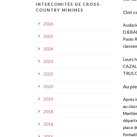
INTERCOMITÉS DE CROSS-
COUNTRY MINIMES
Ont co
2026
Audacie
DJEBAL
2025
Paolo 
classem
2024
Leurs 
2023
CAZAL,
TRUCCH
2022
Au pi
2020
2019
Après l
au clas
2018
Maritim
départe
2016
place d
formati
2015