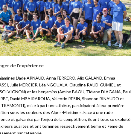
nger de l’expérience
njamines (Jade ARNAUD, Anna FERRERO, Alix GALAND, Emma
SI, Julie MERCIER, Léa NGOUALA, Claudine RAUD-GUMIEL et
SOLVIGNON) et les benjamins (Amine BAOU, Tidiane DIAGANA, Paul
BE, David MBAIRAROUA, Valentin RESIN, Shannon RINAUDO et
TRAMONTI), mise à part une athlète, participaient à leur première
tion sous les couleurs des Alpes-Maritimes. Face à une rude
ence et galvanisé par l’enjeu de la compétition, ils ont tous su exploité
x leurs qualités et ont terminés respectivement 6ème et 7ème de
assement par catégorie.