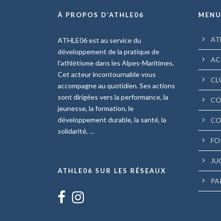
À PROPOS D’ATHLE06
MEN
AT
ATHLE06 est au service du
développement de la pratique de
AC
l’athlétisme dans les Alpes-Maritimes.
Cet acteur incontournable vous
CL
accompagne au quotidien. Ses actions
sont dirigées vers la performance, la
CO
jeunesse, la formation, le
développement durable, la santé, la
CO
solidarité, …
FO
JU
ATHLE06 SUR LES RÉSEAUX
PA