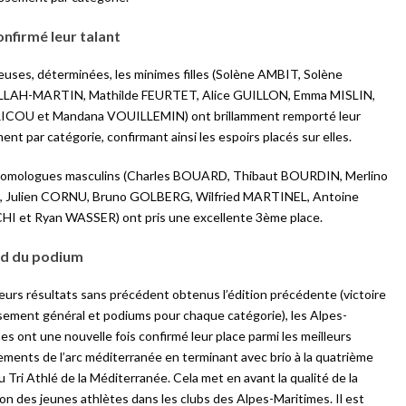
nfirmé leur talant
uses, déterminées, les minimes filles (Solène AMBIT, Solène
LAH-MARTIN, Mathilde FEURTET, Alice GUILLON, Emma MISLIN,
RICOU et Mandana VOUILLEMIN) ont brillamment remporté leur
ent par catégorie, confirmant ainsi les espoirs placés sur elles.
homologues masculins (Charles BOUARD, Thibaut BOURDIN, Merlino
 Julien CORNU, Bruno GOLBERG, Wilfried MARTINEL, Antoine
I et Ryan WASSER) ont pris une excellente 3ème place.
ed du podium
eurs résultats sans précédent obtenus l’édition précédente (victoire
sement général et podiums pour chaque catégorie), les Alpes-
es ont une nouvelle fois confirmé leur place parmi les meilleurs
ments de l’arc méditerranée en terminant avec brio à la quatrième
u Tri Athlé de la Méditerranée. Cela met en avant la qualité de la
on des jeunes athlètes dans les clubs des Alpes-Maritimes. Il est