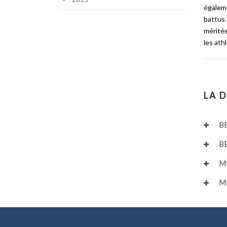
égaleme
battus 
méritée
les ath
LA 
B
B
M
M