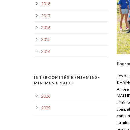
2018
2017
2016
2015
2014
Engra
Les be
INTERCOMITÉS BENJAMINS-
KHAMAS
MINIMES E SALLE
Ambre 
MALHER
2026
Jérôme 
2025
compéti
concurr
au mieu
leur cl