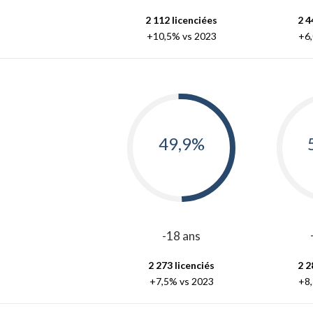
2 112 licenciées
2 4
+10,5% vs 2023
+6
49,9%
-18 ans
2 273 licenciés
2 2
+7,5% vs 2023
+8