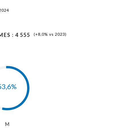
 2024
ES : 4 555
(+8,0% vs 2023)
53,6%
M