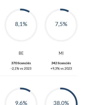
8,1%
7,5%
BE
MI
370 licenciés
342 licenciés
-2,1% vs 2023
+9,3% vs 2023
9,6%
38,0%