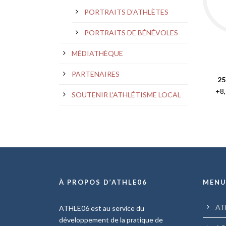
PORTRAITS D’ATHLÈTES
PORTRAITS DE BÉNÉVOLES
MÉDIATHÈQUE
PARTENAIRES
25
+8,
SOUTENIR L’ATHLÉTISME LOCAL
À PROPOS D’ATHLE06
MEN
AT
ATHLE06 est au service du
développement de la pratique de