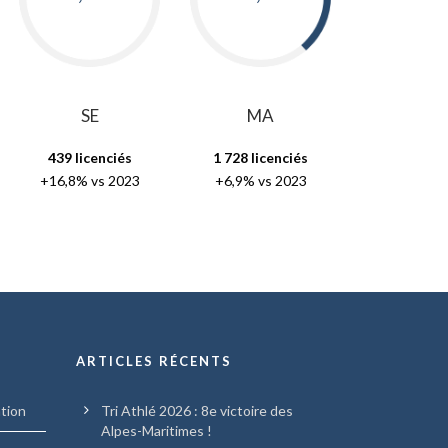
SE
MA
439 licencié
s
1 728 licenciés
+16,8% vs 2023
+6,9% vs 2023
ARTICLES RÉCENTS
ation
Tri Athlé 2026 : 8e victoire des
Alpes-Maritimes !