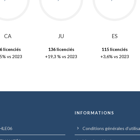
CA
JU
ES
6 licenciés
136 licenciés
115 licenciés
5% vs 2023
+19,3 % vs 2023
+3,6% vs 2023
U
INFORMATIONS
HLE06
Conditions générales d’utilis