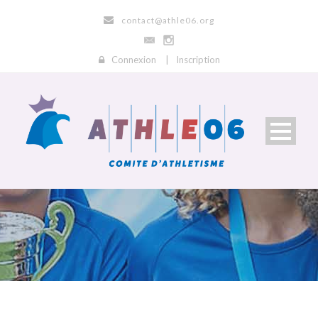
contact@athle06.org
Connexion
|
Inscription