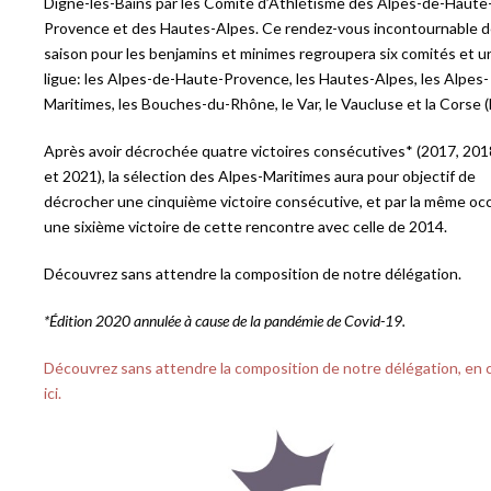
Digne-les-Bains par les Comité d’Athlétisme des Alpes-de-Haute
Provence et des Hautes-Alpes. Ce rendez-vous incontournable de
saison pour les benjamins et minimes regroupera six comités et u
ligue: les Alpes-de-Haute-Provence, les Hautes-Alpes, les Alpes-
Maritimes, les Bouches-du-Rhône, le Var, le Vaucluse et la Corse (l
Après avoir décrochée quatre victoires consécutives* (2017, 201
et 2021), la sélection des Alpes-Maritimes aura pour objectif de
décrocher une cinquième victoire consécutive, et par la même oc
une sixième victoire de cette rencontre avec celle de 2014.
Découvrez sans attendre la composition de notre délégation.
*Édition 2020 annulée à cause de la pandémie de Covid-19.
Découvrez sans attendre la composition de notre délégation, en 
ici.