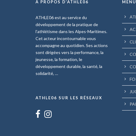
À PROPOS D’ATHLE06
MEN
AT
ATHLE06 est au service du
développement de la pratique de
AC
l’athlétisme dans les Alpes-Maritimes.
Cet acteur incontournable vous
CL
accompagne au quotidien. Ses actions
sont dirigées vers la performance, la
CO
jeunesse, la formation, le
développement durable, la santé, la
CO
solidarité, …
FO
JU
ATHLE06 SUR LES RÉSEAUX
PA