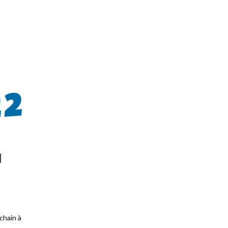
N
chain à