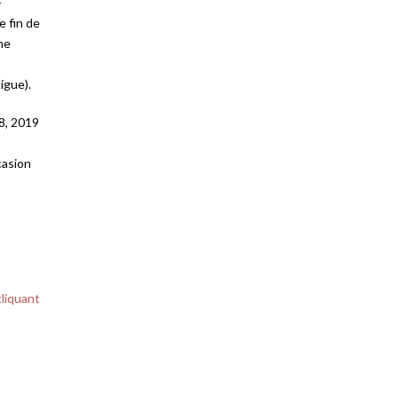
-
 fin de
ne
igue).
8, 2019
casion
cliquant