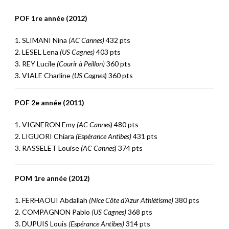
POF 1re année (2012)
1. SLIMANI Nina
(AC Cannes)
432 pts
2. LESEL Lena
(US Cagnes)
403 pts
3. REY Lucile
(Courir à Peillon)
360 pts
3. VIALE Charline
(US Cagnes
) 360 pts
POF 2e année (2011)
1. VIGNERON Emy
(AC Cannes
) 480 pts
2. LIGUORI Chiara
(Espérance Antibes)
431 pts
3. RASSELET Louise
(AC Cannes
) 374 pts
POM 1re année (2012)
1. FERHAOUI Abdallah
(Nice Côte d’Azur Athlétisme)
380 pts
2. COMPAGNON Pablo
(US Cagnes)
368 pts
3. DUPUIS Louis
(Espérance Antibes)
314 pts