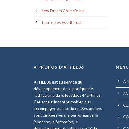
New Dream Côte d’Azur
Tourrettes Esprit Trail
À PROPOS D’ATHLE06
MEN
AT
ATHLE06 est au service du
développement de la pratique de
AC
l’athlétisme dans les Alpes-Maritimes.
Cet acteur incontournable vous
CL
accompagne au quotidien. Ses actions
sont dirigées vers la performance, la
CO
jeunesse, la formation, le
développement durable, la santé, la
CO