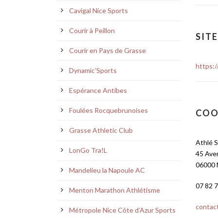
Cavigal Nice Sports
Courir à Peillon
SIT
Courir en Pays de Grasse
https:/
Dynamic’Sports
Espérance Antibes
Foulées Rocquebrunoises
COO
Grasse Athletic Club
Athlé 
LonGo Tra!L
45 Ave
06000 
Mandelieu la Napoule AC
07 82 7
Menton Marathon Athlétisme
contac
Métropole Nice Côte d’Azur Sports