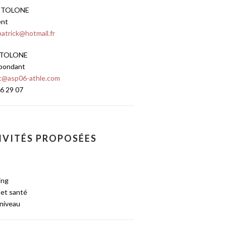
k TOLONE
ent
atrick@hotmail.fr
e TOLONE
pondant
t@asp06-athle.com
6 29 07
IVITÉS PROPOSÉES
ing
r et santé
 niveau