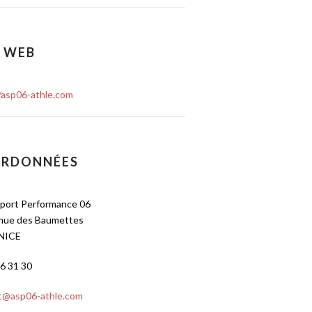
E WEB
/asp06-athle.com
RDONNÉES
Sport Performance 06
nue des Baumettes
NICE
6 31 30
t@asp06-athle.com