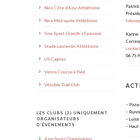
Patric
Nice Côte d’Azur Athlétisme
Présid
Nice Métropole Athlétisme
tolonep
Sow Sport Grandir s’Epanouir
Karin
Corres
Stade Laurentin Athlétisme
contac
06 75 9
US Cagnes
Vence Course à Pied
Vésubie Trail Club
ACT
– Piste
– Runn
LES CLUBS (3) UNIQUEMENT
ORGANISATEURS
– Loisi
D’ÉVÉNEMENTS
– Haut
Azur Sport Organisation