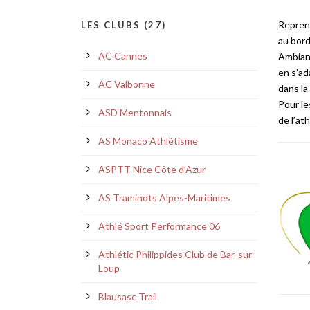
Reprend
LES CLUBS (27)
au bord
AC Cannes
Ambianc
en s’ad
AC Valbonne
dans la
Pour le
ASD Mentonnais
de l’at
AS Monaco Athlétisme
ASPTT Nice Côte d’Azur
AS Traminots Alpes-Maritimes
Athlé Sport Performance 06
Athlétic Philippides Club de Bar-sur-
Loup
Blausasc Trail