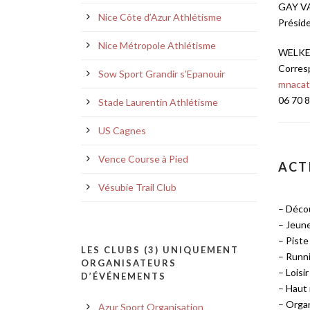
GAY VA
Nice Côte d’Azur Athlétisme
Présid
Nice Métropole Athlétisme
WELKER
Corres
Sow Sport Grandir s’Epanouir
mnacat
06 70 8
Stade Laurentin Athlétisme
US Cagnes
Vence Course à Pied
ACT
Vésubie Trail Club
– Décou
– Jeune
– Piste
LES CLUBS (3) UNIQUEMENT
– Runn
ORGANISATEURS
– Loisi
D’ÉVÉNEMENTS
– Haut
– Orga
Azur Sport Organisation