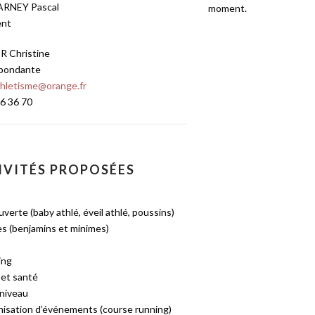
RNEY Pascal
moment.
ent
 Christine
pondante
hletisme@orange.fr
6 36 70
IVITÉS PROPOSÉES
verte (baby athlé, éveil athlé, poussins)
s (benjamins et minimes)
ing
r et santé
 niveau
nisation d’événements (course running)