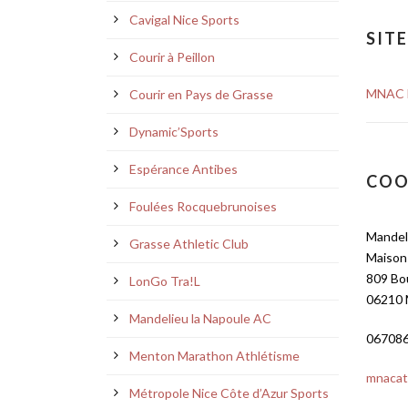
Cavigal Nice Sports
SIT
Courir à Peillon
MNAC 
Courir en Pays de Grasse
Dynamic’Sports
Espérance Antibes
COO
Foulées Rocquebrunoises
Mandel
Grasse Athletic Club
Maison
809 Bou
LonGo Tra!L
06210
Mandelieu la Napoule AC
06708
Menton Marathon Athlétisme
mnacat
Métropole Nice Côte d’Azur Sports