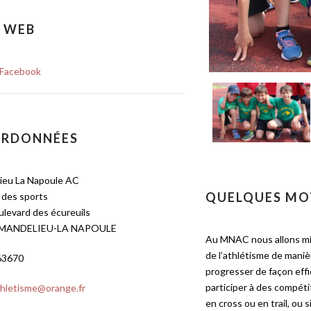
E WEB
Facebook
RDONNÉES
ieu La Napoule AC
QUELQUES MO
 des sports
levard des écureuils
 MANDELIEU-LA NAPOULE
Au MNAC nous allons mieu
de l’athlétisme de manièr
63670
progresser de façon effi
participer à des compétit
hletisme@orange.fr
en cross ou en trail, ou