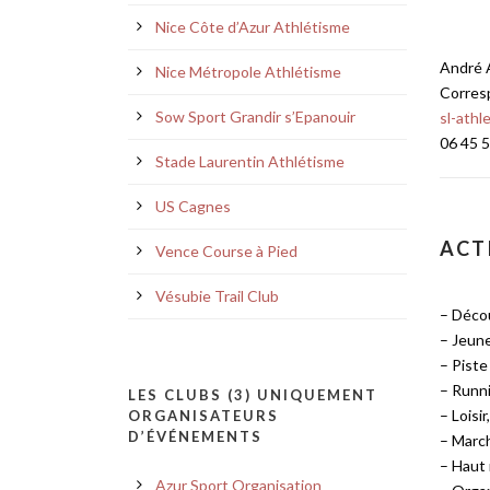
Nice Côte d’Azur Athlétisme
André
Nice Métropole Athlétisme
Corres
Sow Sport Grandir s’Epanouir
sl-athl
06 45 5
Stade Laurentin Athlétisme
US Cagnes
ACT
Vence Course à Pied
Vésubie Trail Club
– Décou
– Jeune
– Piste
– Runn
LES CLUBS (3) UNIQUEMENT
– Loisir
ORGANISATEURS
D’ÉVÉNEMENTS
– Marc
– Haut
Azur Sport Organisation