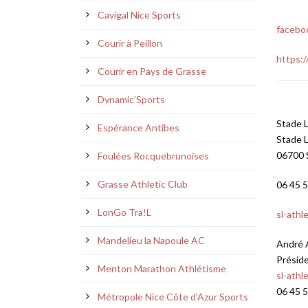
Cavigal Nice Sports
facebo
Courir à Peillon
https:
Courir en Pays de Grasse
Dynamic’Sports
Stade 
Espérance Antibes
Stade 
06700
Foulées Rocquebrunoises
Grasse Athletic Club
06 45 5
LonGo Tra!L
sl-athl
Mandelieu la Napoule AC
André
Présid
Menton Marathon Athlétisme
sl-athl
06 45 5
Métropole Nice Côte d’Azur Sports