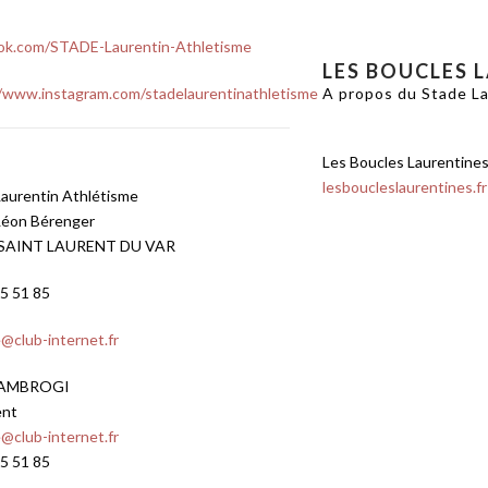
ok.com/STADE-Laurentin-Athletisme
LES BOUCLES 
//www.instagram.com/stadelaurentinathletisme
A propos du Stade L
Les Boucles Laurentine
lesboucleslaurentines.fr
Laurentin Athlétisme
Léon Bérenger
 SAINT LAURENT DU VAR
5 51 85
e@club-internet.fr
 AMBROGI
ent
e@club-internet.fr
5 51 85