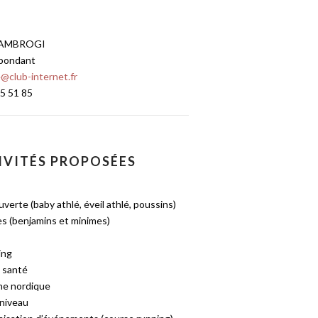
 AMBROGI
pondant
e@club-internet.fr
5 51 85
IVITÉS PROPOSÉES
verte (baby athlé, éveil athlé, poussins)
s (benjamins et minimes)
ing
, santé
he nordique
 niveau