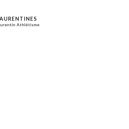
LAURENTINES
aurentin Athlétisme
s