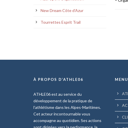
– Orga
New Dream Côte d’Azur
Tourrettes Esprit Trail
À PROPOS D’ATHLE06
MEN
AT
ATHLE06 est au service du
développement de la pratique de
AC
l’athlétisme dans les Alpes-Maritimes.
Cet acteur incontournable vous
CL
accompagne au quotidien. Ses actions
sont dirigées vers la performance, la