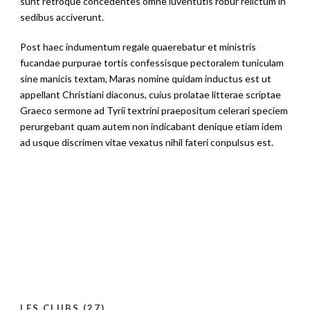
sunt retroque concedentes omne iuventutis robur relictum in
sedibus acciverunt.
Post haec indumentum regale quaerebatur et ministris
fucandae purpurae tortis confessisque pectoralem tuniculam
sine manicis textam, Maras nomine quidam inductus est ut
appellant Christiani diaconus, cuius prolatae litterae scriptae
Graeco sermone ad Tyrii textrini praepositum celerari speciem
perurgebant quam autem non indicabant denique etiam idem
ad usque discrimen vitae vexatus nihil fateri conpulsus est.
LES CLUBS (27)