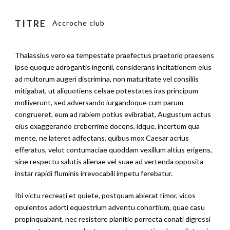
TITRE
Accroche club
Thalassius vero ea tempestate praefectus praetorio praesens
ipse quoque adrogantis ingenii, considerans incitationem eius
ad multorum augeri discrimina, non maturitate vel consiliis
mitigabat, ut aliquotiens celsae potestates iras principum
molliverunt, sed adversando iurgandoque cum parum
congrueret, eum ad rabiem potius evibrabat, Augustum actus
eius exaggerando creberrime docens, idque, incertum qua
mente, ne lateret adfectans. quibus mox Caesar acrius
efferatus, velut contumaciae quoddam vexillum altius erigens,
sine respectu salutis alienae vel suae ad vertenda opposita
instar rapidi fluminis irrevocabili impetu ferebatur.
Ibi victu recreati et quiete, postquam abierat timor, vicos
opulentos adorti equestrium adventu cohortium, quae casu
propinquabant, nec resistere planitie porrecta conati digressi