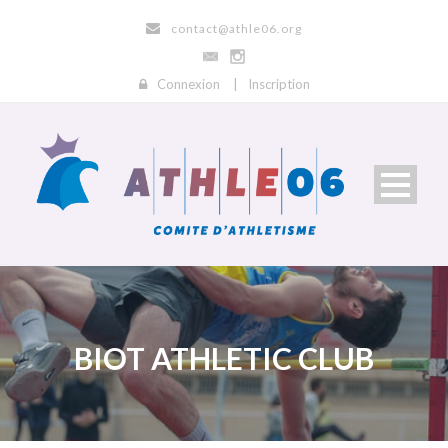
contact@athle06.org
Connexion
|
Inscription
BIOT ATHLETIC CLUB