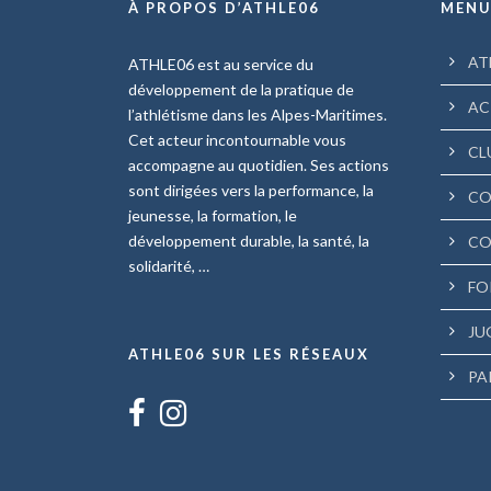
À PROPOS D’ATHLE06
MEN
AT
ATHLE06 est au service du
développement de la pratique de
AC
l’athlétisme dans les Alpes-Maritimes.
Cet acteur incontournable vous
CL
accompagne au quotidien. Ses actions
sont dirigées vers la performance, la
CO
jeunesse, la formation, le
développement durable, la santé, la
CO
solidarité, …
FO
JU
ATHLE06 SUR LES RÉSEAUX
PA