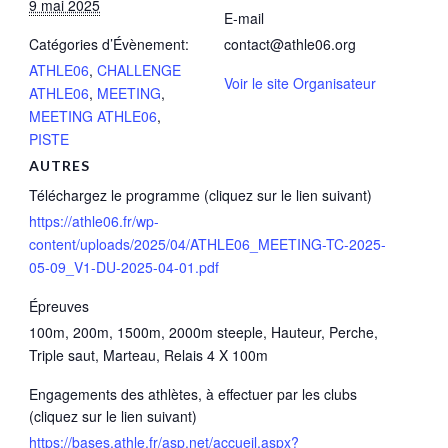
9 mai 2025
E-mail
Catégories d’Évènement:
contact@athle06.org
ATHLE06
,
CHALLENGE
Voir le site Organisateur
ATHLE06
,
MEETING
,
MEETING ATHLE06
,
PISTE
AUTRES
Téléchargez le programme (cliquez sur le lien suivant)
https://athle06.fr/wp-
content/uploads/2025/04/ATHLE06_MEETING-TC-2025-
05-09_V1-DU-2025-04-01.pdf
Épreuves
100m, 200m, 1500m, 2000m steeple, Hauteur, Perche,
Triple saut, Marteau, Relais 4 X 100m
Engagements des athlètes, à effectuer par les clubs
(cliquez sur le lien suivant)
https://bases.athle.fr/asp.net/accueil.aspx?