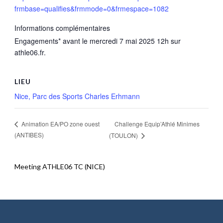
frmbase=qualifies&frmmode=0&frmespace=1082
Informations complémentaires
Engagements* avant le mercredi 7 mai 2025 12h sur
athle06.fr.
LIEU
Nice, Parc des Sports Charles Erhmann
Challenge Equip’Athlé Minimes
Animation EA/PO zone ouest
(ANTIBES)
(TOULON)
Meeting ATHLE06 TC (NICE)