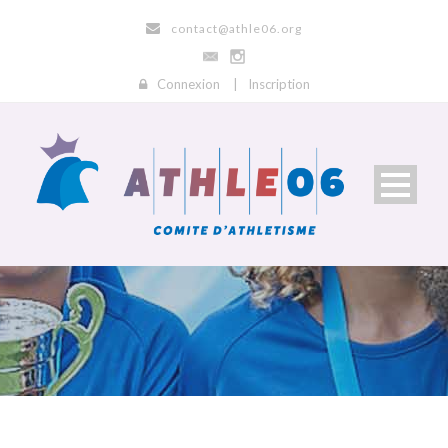
contact@athle06.org
Connexion
|
Inscription