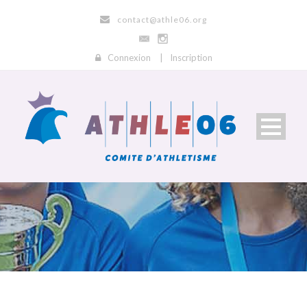
contact@athle06.org
Connexion
|
Inscription