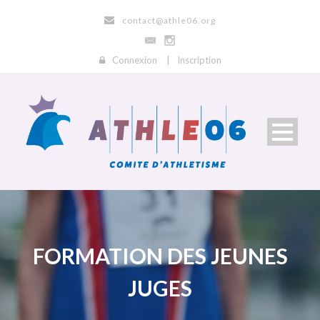
contact@athle06.org
Connexion
|
Inscription
FORMATION DES JEUNES
JUGES