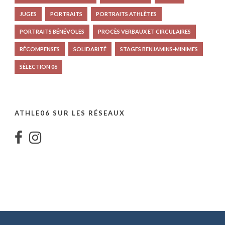
JUGES
PORTRAITS
PORTRAITS ATHLÈTES
PORTRAITS BÉNÉVOLES
PROCÈS VERBAUX ET CIRCULAIRES
RÉCOMPENSES
SOLIDARITÉ
STAGES BENJAMINS-MINIMES
SÉLECTION 06
ATHLE06 SUR LES RÉSEAUX