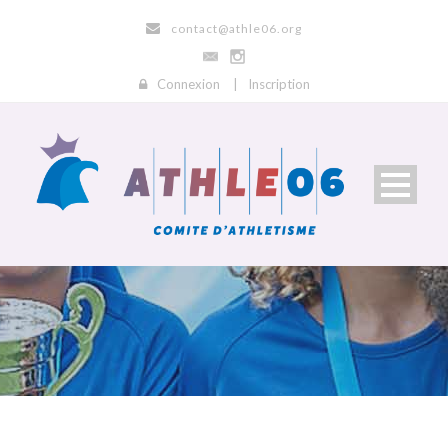
contact@athle06.org
Connexion
|
Inscription