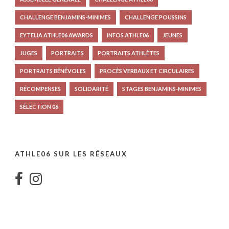
CHALLENGE BENJAMINS-MINIMES
CHALLENGE POUSSINS
EYTELIA ATHLE06 AWARDS
INFOS ATHLE06
JEUNES
JUGES
PORTRAITS
PORTRAITS ATHLÈTES
PORTRAITS BÉNÉVOLES
PROCÈS VERBAUX ET CIRCULAIRES
RÉCOMPENSES
SOLIDARITÉ
STAGES BENJAMINS-MINIMES
SÉLECTION 06
ATHLE06 SUR LES RÉSEAUX