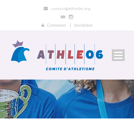
contact@athle06.org
Connexion
|
Inscription